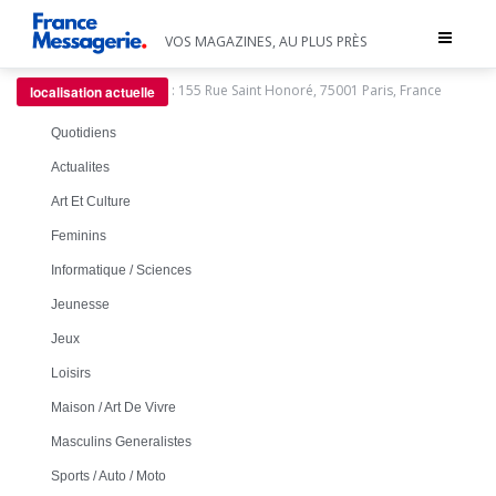
Toggle
VOS MAGAZINES, AU PLUS PRÈS
navigat
:
155 Rue Saint Honoré, 75001 Paris, France
localisation actuelle
Quotidiens
Actualites
Art Et Culture
Feminins
Informatique / Sciences
Jeunesse
Jeux
Loisirs
Maison / Art De Vivre
Masculins Generalistes
Sports / Auto / Moto