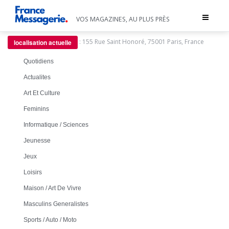
Toggle
VOS MAGAZINES, AU PLUS PRÈS
navigat
:
155 Rue Saint Honoré, 75001 Paris, France
localisation actuelle
Quotidiens
Actualites
Art Et Culture
Feminins
Informatique / Sciences
Jeunesse
Jeux
Loisirs
Maison / Art De Vivre
Masculins Generalistes
Sports / Auto / Moto