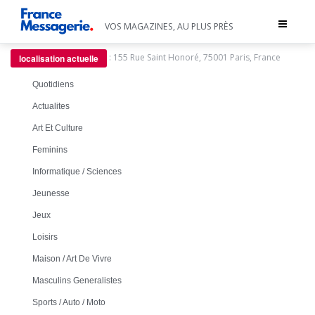
Toggle
VOS MAGAZINES, AU PLUS PRÈS
navigat
:
155 Rue Saint Honoré, 75001 Paris, France
localisation actuelle
Quotidiens
Actualites
Art Et Culture
Feminins
Informatique / Sciences
Jeunesse
Jeux
Loisirs
Maison / Art De Vivre
Masculins Generalistes
Sports / Auto / Moto