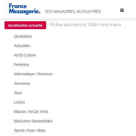
Toggle
VOS MAGAZINES, AU PLUS PRÈS
navigat
:
155 Rue Saint Honoré, 75001 Paris, France
localisation actuelle
Quotidiens
Actualites
Art Et Culture
Feminins
Informatique / Sciences
Jeunesse
Jeux
Loisirs
Maison / Art De Vivre
Masculins Generalistes
Sports / Auto / Moto