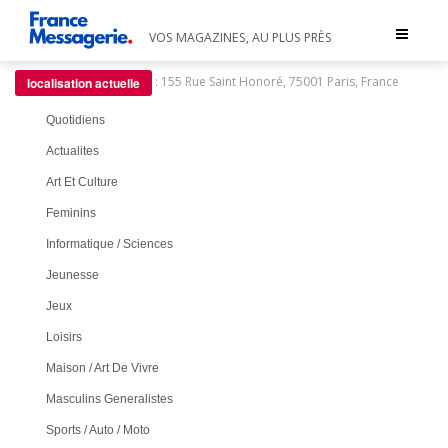
Toggle
VOS MAGAZINES, AU PLUS PRÈS
navigat
:
155 Rue Saint Honoré, 75001 Paris, France
localisation actuelle
Quotidiens
Actualites
Art Et Culture
Feminins
Informatique / Sciences
Jeunesse
Jeux
Loisirs
Maison / Art De Vivre
Masculins Generalistes
Sports / Auto / Moto