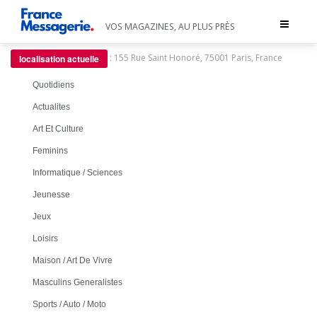
Toggle
VOS MAGAZINES, AU PLUS PRÈS
navigat
:
155 Rue Saint Honoré, 75001 Paris, France
localisation actuelle
Quotidiens
Actualites
Art Et Culture
Feminins
Informatique / Sciences
Jeunesse
Jeux
Loisirs
Maison / Art De Vivre
Masculins Generalistes
Sports / Auto / Moto