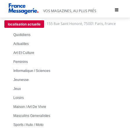
Toggle
VOS MAGAZINES, AU PLUS PRÈS
navigat
:
155 Rue Saint Honoré, 75001 Paris, France
localisation actuelle
Quotidiens
Actualites
Art Et Culture
Feminins
Informatique / Sciences
Jeunesse
Jeux
Loisirs
Maison / Art De Vivre
Masculins Generalistes
Sports / Auto / Moto