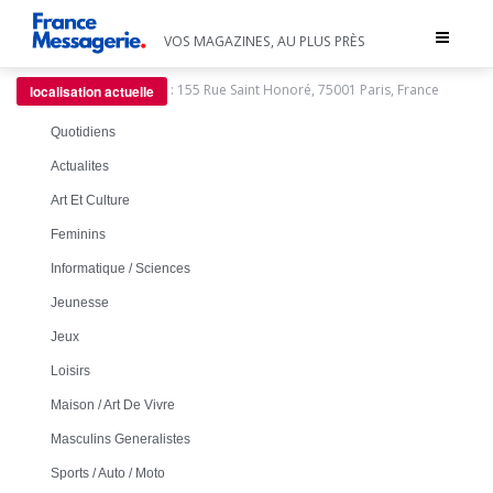
Toggle
VOS MAGAZINES, AU PLUS PRÈS
navigat
:
155 Rue Saint Honoré, 75001 Paris, France
localisation actuelle
Quotidiens
Actualites
Art Et Culture
Feminins
Informatique / Sciences
Jeunesse
Jeux
Loisirs
Maison / Art De Vivre
Masculins Generalistes
Sports / Auto / Moto