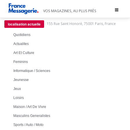
Toggle
VOS MAGAZINES, AU PLUS PRÈS
navigat
:
155 Rue Saint Honoré, 75001 Paris, France
localisation actuelle
Quotidiens
Actualites
Art Et Culture
Feminins
Informatique / Sciences
Jeunesse
Jeux
Loisirs
Maison / Art De Vivre
Masculins Generalistes
Sports / Auto / Moto