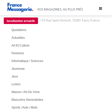
Toggle
VOS MAGAZINES, AU PLUS PRÈS
navigat
:
155 Rue Saint Honoré, 75001 Paris, France
localisation actuelle
Quotidiens
Actualites
Art Et Culture
Feminins
Informatique / Sciences
Jeunesse
Jeux
Loisirs
Maison / Art De Vivre
Masculins Generalistes
Sports / Auto / Moto