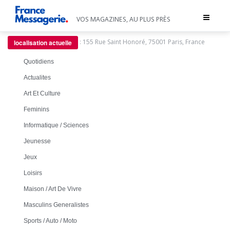
Toggle
VOS MAGAZINES, AU PLUS PRÈS
navigat
:
155 Rue Saint Honoré, 75001 Paris, France
localisation actuelle
Quotidiens
Actualites
Art Et Culture
Feminins
Informatique / Sciences
Jeunesse
Jeux
Loisirs
Maison / Art De Vivre
Masculins Generalistes
Sports / Auto / Moto