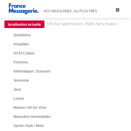
Toggle
VOS MAGAZINES, AU PLUS PRÈS
navigat
:
155 Rue Saint Honoré, 75001 Paris, France
localisation actuelle
Quotidiens
Actualites
Art Et Culture
Feminins
Informatique / Sciences
Jeunesse
Jeux
Loisirs
Maison / Art De Vivre
Masculins Generalistes
Sports / Auto / Moto