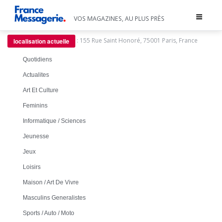
Toggle
VOS MAGAZINES, AU PLUS PRÈS
navigat
:
155 Rue Saint Honoré, 75001 Paris, France
localisation actuelle
Quotidiens
Actualites
Art Et Culture
Feminins
Informatique / Sciences
Jeunesse
Jeux
Loisirs
Maison / Art De Vivre
Masculins Generalistes
Sports / Auto / Moto