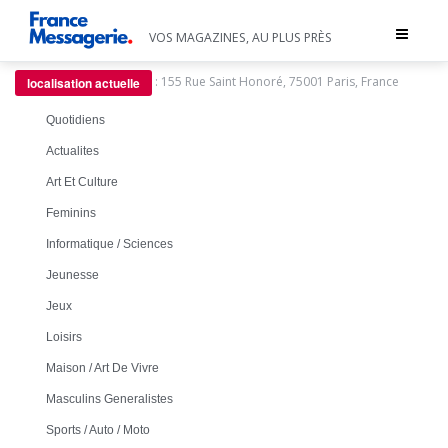
Toggle
VOS MAGAZINES, AU PLUS PRÈS
navigat
:
155 Rue Saint Honoré, 75001 Paris, France
localisation actuelle
Quotidiens
Actualites
Art Et Culture
Feminins
Informatique / Sciences
Jeunesse
Jeux
Loisirs
Maison / Art De Vivre
Masculins Generalistes
Sports / Auto / Moto