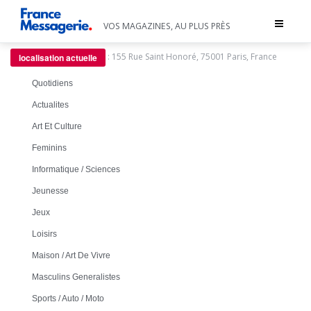
Toggle
VOS MAGAZINES, AU PLUS PRÈS
navigat
:
155 Rue Saint Honoré, 75001 Paris, France
localisation actuelle
Quotidiens
Actualites
Art Et Culture
Feminins
Informatique / Sciences
Jeunesse
Jeux
Loisirs
Maison / Art De Vivre
Masculins Generalistes
Sports / Auto / Moto