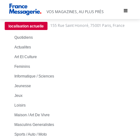
Toggle
VOS MAGAZINES, AU PLUS PRÈS
navigat
:
155 Rue Saint Honoré, 75001 Paris, France
localisation actuelle
Quotidiens
Actualites
Art Et Culture
Feminins
Informatique / Sciences
Jeunesse
Jeux
Loisirs
Maison / Art De Vivre
Masculins Generalistes
Sports / Auto / Moto