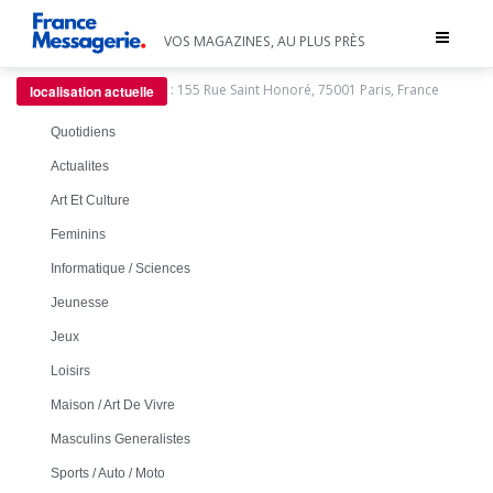
Toggle
VOS MAGAZINES, AU PLUS PRÈS
navigat
:
155 Rue Saint Honoré, 75001 Paris, France
localisation actuelle
Quotidiens
Actualites
Art Et Culture
Feminins
Informatique / Sciences
Jeunesse
Jeux
Loisirs
Maison / Art De Vivre
Masculins Generalistes
Sports / Auto / Moto