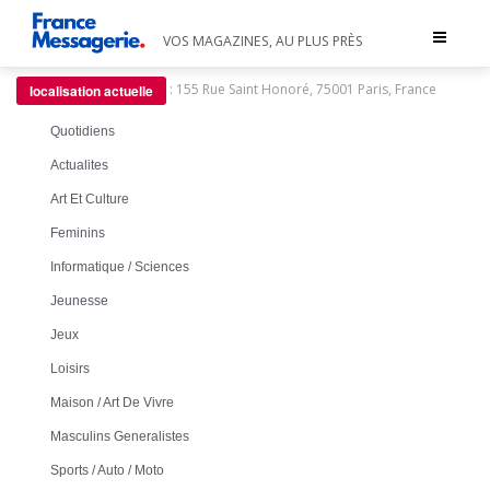
Toggle
VOS MAGAZINES, AU PLUS PRÈS
navigat
:
155 Rue Saint Honoré, 75001 Paris, France
localisation actuelle
Quotidiens
Actualites
Art Et Culture
Feminins
Informatique / Sciences
Jeunesse
Jeux
Loisirs
Maison / Art De Vivre
Masculins Generalistes
Sports / Auto / Moto