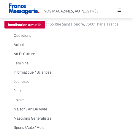
Toggle
VOS MAGAZINES, AU PLUS PRÈS
navigat
:
155 Rue Saint Honoré, 75001 Paris, France
localisation actuelle
Quotidiens
Actualites
Art Et Culture
Feminins
Informatique / Sciences
Jeunesse
Jeux
Loisirs
Maison / Art De Vivre
Masculins Generalistes
Sports / Auto / Moto