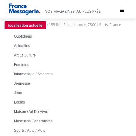
Toggle
VOS MAGAZINES, AU PLUS PRÈS
navigat
:
155 Rue Saint Honoré, 75001 Paris, France
localisation actuelle
Quotidiens
Actualites
Art Et Culture
Feminins
Informatique / Sciences
Jeunesse
Jeux
Loisirs
Maison / Art De Vivre
Masculins Generalistes
Sports / Auto / Moto