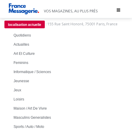
Toggle
VOS MAGAZINES, AU PLUS PRÈS
navigat
:
155 Rue Saint Honoré, 75001 Paris, France
localisation actuelle
Quotidiens
Actualites
Art Et Culture
Feminins
Informatique / Sciences
Jeunesse
Jeux
Loisirs
Maison / Art De Vivre
Masculins Generalistes
Sports / Auto / Moto