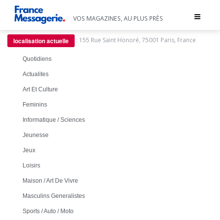
Toggle
VOS MAGAZINES, AU PLUS PRÈS
navigat
:
155 Rue Saint Honoré, 75001 Paris, France
localisation actuelle
Quotidiens
Actualites
Art Et Culture
Feminins
Informatique / Sciences
Jeunesse
Jeux
Loisirs
Maison / Art De Vivre
Masculins Generalistes
Sports / Auto / Moto