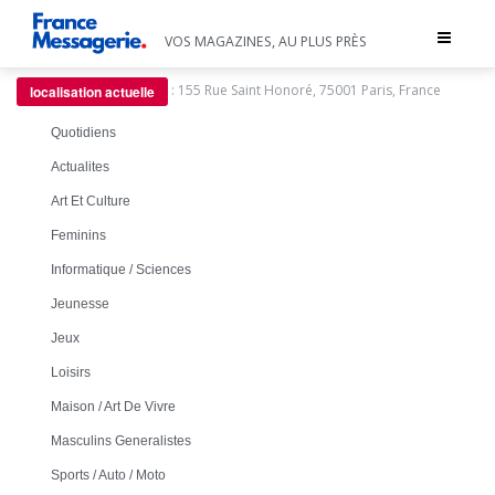
Toggle
VOS MAGAZINES, AU PLUS PRÈS
navigat
:
155 Rue Saint Honoré, 75001 Paris, France
localisation actuelle
Quotidiens
Actualites
Art Et Culture
Feminins
Informatique / Sciences
Jeunesse
Jeux
Loisirs
Maison / Art De Vivre
Masculins Generalistes
Sports / Auto / Moto