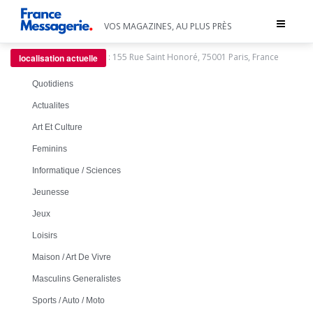
Toggle
VOS MAGAZINES, AU PLUS PRÈS
navigat
:
155 Rue Saint Honoré, 75001 Paris, France
localisation actuelle
Quotidiens
Actualites
Art Et Culture
Feminins
Informatique / Sciences
Jeunesse
Jeux
Loisirs
Maison / Art De Vivre
Masculins Generalistes
Sports / Auto / Moto