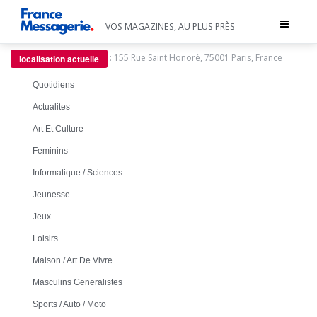
Toggle
VOS MAGAZINES, AU PLUS PRÈS
navigat
:
155 Rue Saint Honoré, 75001 Paris, France
localisation actuelle
Quotidiens
Actualites
Art Et Culture
Feminins
Informatique / Sciences
Jeunesse
Jeux
Loisirs
Maison / Art De Vivre
Masculins Generalistes
Sports / Auto / Moto