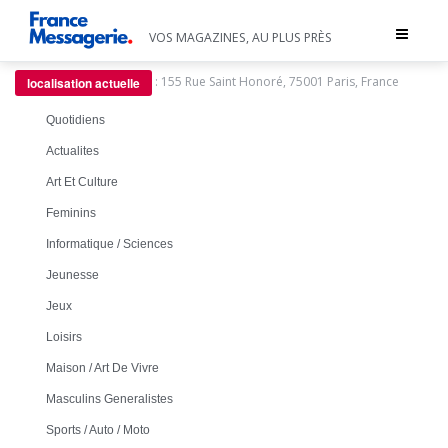
Toggle
VOS MAGAZINES, AU PLUS PRÈS
navigat
:
155 Rue Saint Honoré, 75001 Paris, France
localisation actuelle
Quotidiens
Actualites
Art Et Culture
Feminins
Informatique / Sciences
Jeunesse
Jeux
Loisirs
Maison / Art De Vivre
Masculins Generalistes
Sports / Auto / Moto