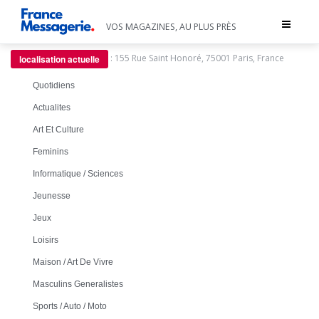
Toggle
VOS MAGAZINES, AU PLUS PRÈS
navigat
:
155 Rue Saint Honoré, 75001 Paris, France
localisation actuelle
Quotidiens
Actualites
Art Et Culture
Feminins
Informatique / Sciences
Jeunesse
Jeux
Loisirs
Maison / Art De Vivre
Masculins Generalistes
Sports / Auto / Moto