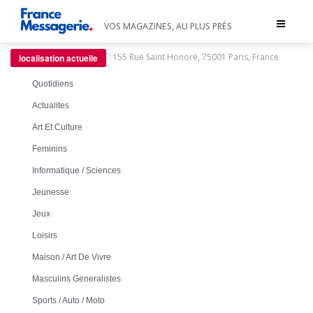
Toggle
VOS MAGAZINES, AU PLUS PRÈS
navigat
:
155 Rue Saint Honoré, 75001 Paris, France
localisation actuelle
Quotidiens
Actualites
Art Et Culture
Feminins
Informatique / Sciences
Jeunesse
Jeux
Loisirs
Maison / Art De Vivre
Masculins Generalistes
Sports / Auto / Moto