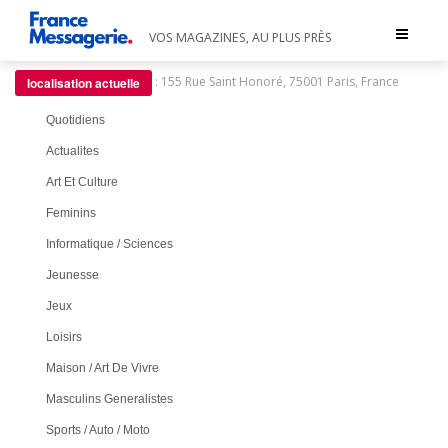
Toggle
VOS MAGAZINES, AU PLUS PRÈS
navigat
:
155 Rue Saint Honoré, 75001 Paris, France
localisation actuelle
Quotidiens
Actualites
Art Et Culture
Feminins
Informatique / Sciences
Jeunesse
Jeux
Loisirs
Maison / Art De Vivre
Masculins Generalistes
Sports / Auto / Moto