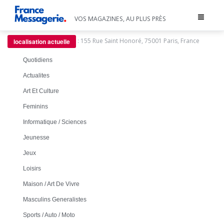
Toggle
VOS MAGAZINES, AU PLUS PRÈS
navigat
:
155 Rue Saint Honoré, 75001 Paris, France
localisation actuelle
Quotidiens
Actualites
Art Et Culture
Feminins
Informatique / Sciences
Jeunesse
Jeux
Loisirs
Maison / Art De Vivre
Masculins Generalistes
Sports / Auto / Moto