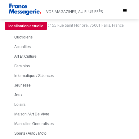
Toggle
VOS MAGAZINES, AU PLUS PRÈS
navigat
:
155 Rue Saint Honoré, 75001 Paris, France
localisation actuelle
Quotidiens
Actualites
Art Et Culture
Feminins
Informatique / Sciences
Jeunesse
Jeux
Loisirs
Maison / Art De Vivre
Masculins Generalistes
Sports / Auto / Moto