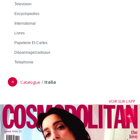
Television
Encyclopedies
International
Livres
Papeterie Et Cartes
Dépannage/cadeaux
Telephonie
＜
/
Italia
Catalogue
VOIR SUR L’APP
＋