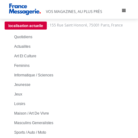
Toggle
VOS MAGAZINES, AU PLUS PRÈS
navigat
:
155 Rue Saint Honoré, 75001 Paris, France
localisation actuelle
Quotidiens
Actualites
Art Et Culture
Feminins
Informatique / Sciences
Jeunesse
Jeux
Loisirs
Maison / Art De Vivre
Masculins Generalistes
Sports / Auto / Moto