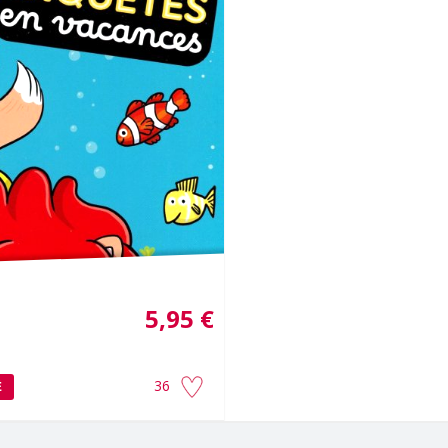
5,95 €
36
É