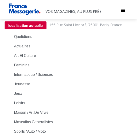
Toggle
VOS MAGAZINES, AU PLUS PRÈS
navigat
:
155 Rue Saint Honoré, 75001 Paris, France
localisation actuelle
Quotidiens
Actualites
Art Et Culture
Feminins
Informatique / Sciences
Jeunesse
Jeux
Loisirs
Maison / Art De Vivre
Masculins Generalistes
Sports / Auto / Moto