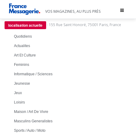
Toggle
VOS MAGAZINES, AU PLUS PRÈS
navigat
:
155 Rue Saint Honoré, 75001 Paris, France
localisation actuelle
Quotidiens
Actualites
Art Et Culture
Feminins
Informatique / Sciences
Jeunesse
Jeux
Loisirs
Maison / Art De Vivre
Masculins Generalistes
Sports / Auto / Moto