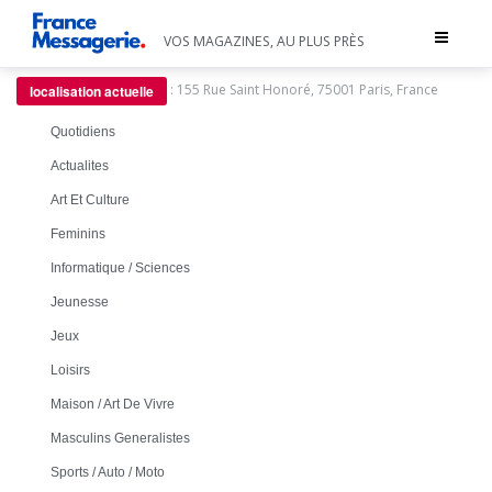
Toggle
VOS MAGAZINES, AU PLUS PRÈS
navigat
:
155 Rue Saint Honoré, 75001 Paris, France
localisation actuelle
Quotidiens
Actualites
Art Et Culture
Feminins
Informatique / Sciences
Jeunesse
Jeux
Loisirs
Maison / Art De Vivre
Masculins Generalistes
Sports / Auto / Moto