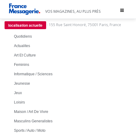
Toggle
VOS MAGAZINES, AU PLUS PRÈS
navigat
:
155 Rue Saint Honoré, 75001 Paris, France
localisation actuelle
Quotidiens
Actualites
Art Et Culture
Feminins
Informatique / Sciences
Jeunesse
Jeux
Loisirs
Maison / Art De Vivre
Masculins Generalistes
Sports / Auto / Moto