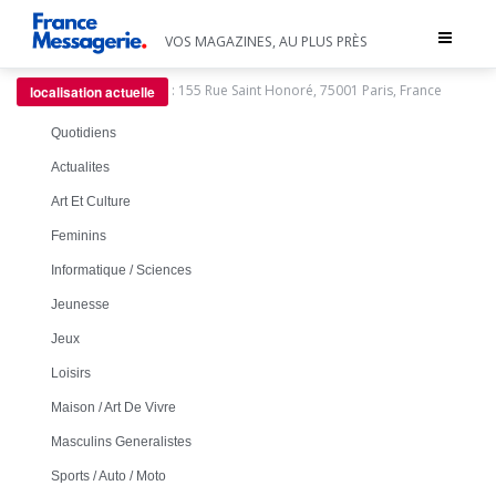
Toggle
VOS MAGAZINES, AU PLUS PRÈS
navigat
:
155 Rue Saint Honoré, 75001 Paris, France
localisation actuelle
Quotidiens
Actualites
Art Et Culture
Feminins
Informatique / Sciences
Jeunesse
Jeux
Loisirs
Maison / Art De Vivre
Masculins Generalistes
Sports / Auto / Moto