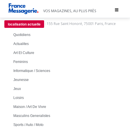
Toggle
VOS MAGAZINES, AU PLUS PRÈS
navigat
:
155 Rue Saint Honoré, 75001 Paris, France
localisation actuelle
Quotidiens
Actualites
Art Et Culture
Feminins
Informatique / Sciences
Jeunesse
Jeux
Loisirs
Maison / Art De Vivre
Masculins Generalistes
Sports / Auto / Moto