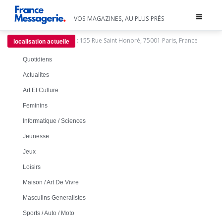
Toggle
VOS MAGAZINES, AU PLUS PRÈS
navigat
:
155 Rue Saint Honoré, 75001 Paris, France
localisation actuelle
Quotidiens
Actualites
Art Et Culture
Feminins
Informatique / Sciences
Jeunesse
Jeux
Loisirs
Maison / Art De Vivre
Masculins Generalistes
Sports / Auto / Moto