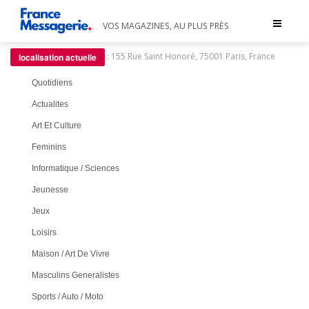
Toggle
VOS MAGAZINES, AU PLUS PRÈS
navigat
:
155 Rue Saint Honoré, 75001 Paris, France
localisation actuelle
Quotidiens
Actualites
Art Et Culture
Feminins
Informatique / Sciences
Jeunesse
Jeux
Loisirs
Maison / Art De Vivre
Masculins Generalistes
Sports / Auto / Moto