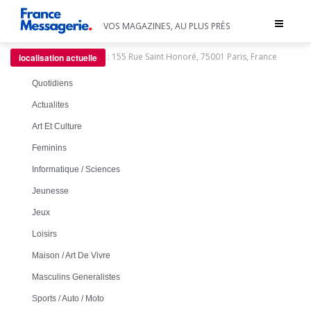
Toggle
VOS MAGAZINES, AU PLUS PRÈS
navigat
:
155 Rue Saint Honoré, 75001 Paris, France
localisation actuelle
Quotidiens
Actualites
Art Et Culture
Feminins
Informatique / Sciences
Jeunesse
Jeux
Loisirs
Maison / Art De Vivre
Masculins Generalistes
Sports / Auto / Moto