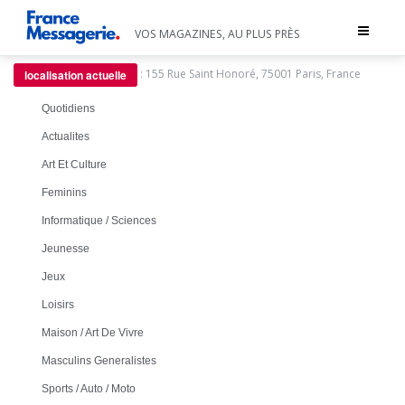
Toggle
VOS MAGAZINES, AU PLUS PRÈS
navigat
:
155 Rue Saint Honoré, 75001 Paris, France
localisation actuelle
Quotidiens
Actualites
Art Et Culture
Feminins
Informatique / Sciences
Jeunesse
Jeux
Loisirs
Maison / Art De Vivre
Masculins Generalistes
Sports / Auto / Moto