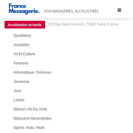
Toggle
VOS MAGAZINES, AU PLUS PRÈS
navigat
:
155 Rue Saint Honoré, 75001 Paris, France
localisation actuelle
Quotidiens
Actualites
Art Et Culture
Feminins
Informatique / Sciences
Jeunesse
Jeux
Loisirs
Maison / Art De Vivre
Masculins Generalistes
Sports / Auto / Moto