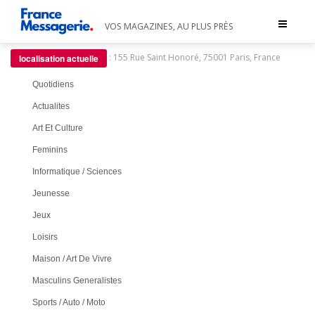
Toggle
VOS MAGAZINES, AU PLUS PRÈS
navigat
:
155 Rue Saint Honoré, 75001 Paris, France
localisation actuelle
Quotidiens
Actualites
Art Et Culture
Feminins
Informatique / Sciences
Jeunesse
Jeux
Loisirs
Maison / Art De Vivre
Masculins Generalistes
Sports / Auto / Moto