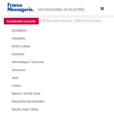
Toggle
VOS MAGAZINES, AU PLUS PRÈS
navigat
:
155 Rue Saint Honoré, 75001 Paris, France
localisation actuelle
Quotidiens
Actualites
Art Et Culture
Feminins
Informatique / Sciences
Jeunesse
Jeux
Loisirs
Maison / Art De Vivre
Masculins Generalistes
Sports / Auto / Moto