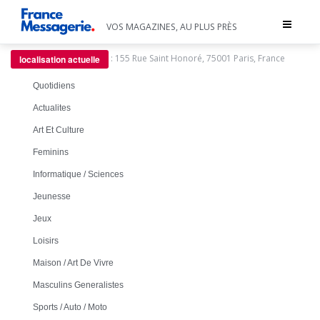
Toggle
VOS MAGAZINES, AU PLUS PRÈS
navigat
:
155 Rue Saint Honoré, 75001 Paris, France
localisation actuelle
Quotidiens
Actualites
Art Et Culture
Feminins
Informatique / Sciences
Jeunesse
Jeux
Loisirs
Maison / Art De Vivre
Masculins Generalistes
Sports / Auto / Moto