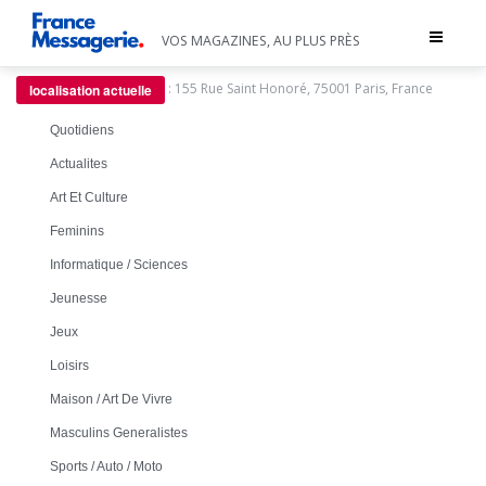
Toggle
VOS MAGAZINES, AU PLUS PRÈS
navigat
:
155 Rue Saint Honoré, 75001 Paris, France
localisation actuelle
Quotidiens
Actualites
Art Et Culture
Feminins
Informatique / Sciences
Jeunesse
Jeux
Loisirs
Maison / Art De Vivre
Masculins Generalistes
Sports / Auto / Moto