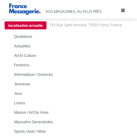
Toggle
VOS MAGAZINES, AU PLUS PRÈS
navigat
:
155 Rue Saint Honoré, 75001 Paris, France
localisation actuelle
Quotidiens
Actualites
Art Et Culture
Feminins
Informatique / Sciences
Jeunesse
Jeux
Loisirs
Maison / Art De Vivre
Masculins Generalistes
Sports / Auto / Moto