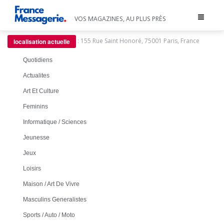
Toggle
VOS MAGAZINES, AU PLUS PRÈS
navigat
:
155 Rue Saint Honoré, 75001 Paris, France
localisation actuelle
Quotidiens
Actualites
Art Et Culture
Feminins
Informatique / Sciences
Jeunesse
Jeux
Loisirs
Maison / Art De Vivre
Masculins Generalistes
Sports / Auto / Moto